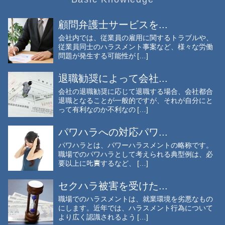
顧問弁護士サービスを...
会社内では、従業員の雇用に関するトラブルや、
従業員同士のハラスメント事案など、様々な労働
問題が発生する可能性が […]
退職勧奨によって会社...
会社の退職勧奨に応じて退職する場合、会社都合
退職となることが一般的ですが、それが自分にと
って有利なのか不利なの […]
パワハラへの対応パワ...
パワハラとは、パワーハラスメントの略称です。
職場でのパワハラとして考えられる典型例は、必
要以上に𠮟責するなど、 […]
セクハラ被害を受けた...
職場でのハラスメントは、就業環境を劣悪なもの
にします。近年では、ハラスメント行為について
より広く認識されるよう […]