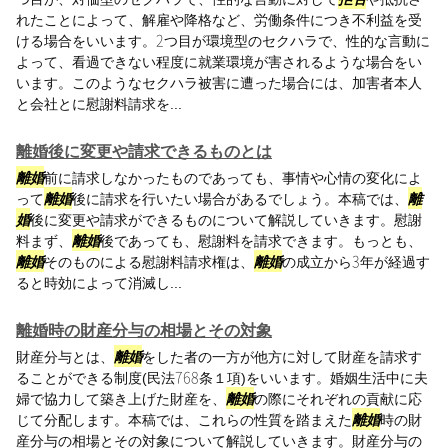
れたことによって、解雇や降格など、労働条件につき不利益を受
ける場合をいいます。2つ目が環境型のセクハラで、性的な言動に
よって、看過できない程度に就業環境が害されるような場合をい
います。このようなセクハラ被害に遭った場合には、加害者本人
と会社とに慰謝料請求を...
離婚後に変更や請求できるものとは
離婚
前に請求しなかったものであっても、事情や心情の変化によ
って
離婚
後に請求を行いたい場合があるでしょう。本稿では、
離
婚
後に変更や請求ができるものについて解説していきます。慰謝
料まず、
離婚
後であっても、慰謝料を請求できます。もっとも、
離婚
そのものによる慰謝料請求権は、
離婚
の成立から3年が経過す
ると時効によって消滅し...
離婚時の財産分与の相場とその対象
財産分与とは、
離婚
をした者の一方が他方に対して財産を請求す
ることができる制度(民法768条１項)をいいます。婚姻生活中に夫
婦で協力して築き上げた財産を、
離婚
の際にそれぞれの貢献に応
じて分配します。本稿では、これらの性質を踏まえた
離婚
時の財
産分与の相場とその対象について解説していきます。財産分与の