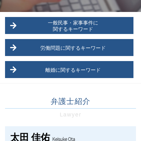
一般民事・家事事件に
関するキーワード
日野市 家事事件
労働問題に関するキーワード
東村山市 一般民事
三鷹市 家事事件
立川市 労働問題
不動産売買 弁護士
離婚に関するキーワード
未払い残業代 請求されたら
交通事故
東村山市 労働問題
債権回収 期限
離婚
福生市 労働問題
債務 相続 時効
離婚 拒否
労働問題 パワハラ
武蔵村山市 家事事件
弁護士紹介
離婚 モラハラ妻
労働問題 弁護士
交通事故 弁護士基準
養育費 相場 年収600万
未払い残業代 時効停止
福生市 家事事件
Lawyer
離婚調停 弁護士費用
労働問題 調停
調布市 一般民事
離婚調停 期間
労働問題 問題点
債務 訴訟
離婚準備 貯金 いくら
未払い残業代 分割
太田 佳佑
債権回収
Keisuke Ota
八王子市 離婚 相談
セクハラ被害 相談