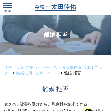
離婚 拒否
弁護士 太田 佳佑（ベリーベスト法律事務所 沼津オフィ
ス）
>
離婚に関するキーワード
>
離婚 拒否
離婚 拒否
セクハラ被害を受けたら、慰謝料を請求できる
つ目が、対価型のセクハラで、性的な言動に対して
拒否
や抵抗さ