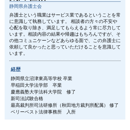
不動産売買契約書 注意点
静岡県弁護士会
離婚 期間
労働問題 長時間労働
交通事故 法律
離婚したい 準備
労災 弁護士
債権回収 注意点
弁護士という職業はサービス業であるということを常
府中市 離婚 相談
未払い残業代 弁護士
に意識して執務しています。
相談者の方々の不安や
不動産売買 売買契約書
離婚調停 流れ
心配を取り除き、満足してもらえるよう常に尽力して
武蔵村山市 労働問題
武蔵野市 一般民事
います。相談内容の結果や帰趨はもちろんですが、そ
離婚 暴力
多摩市 労働問題
任意後見制度とは
の他コミュニケーンなどあらゆる面で、この弁護士に
離婚 解決金 相場
未払い残業代 請求 証拠
任意後見制度
依頼して良かったと思っていただけることを意識して
離婚 協議書
労働問題 パワハラ 相談
います。
離婚 親権 母親
通勤時間 労働問題
三鷹市 離婚 相談
労働問題 企業側 弁護士
離婚 面会交流
経歴
離婚 ペットの養育費
静岡県立沼津東高等学校 卒業
多摩エリア 離婚 相談
早稲田大学法学部 卒業
慶應義塾大学法科大学院 修了
新司法試験合格
最高裁判所司法研修所（秋田地方裁判所配属） 修了
ベリーベスト法律事務所 入所