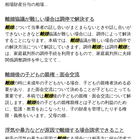
相場財産分与の相場...
離婚協議が難しい場合は調停で解決する
離婚
について当事者の話し合いがまとまらないときや話し合いが
できないときなど
離婚
協議が難しい場合には、調停によって解決
することになります。本稿では、
離婚
協議が難しい場合の調停で
の解決方法について解説していきます。調停
離婚
とは調停
離婚
と
は、家庭裁判所の調停手続を利用するもので、家庭裁判所に夫婦
関係調整調停を申し立てて...
離婚後の子どもの親権・面会交流
離婚
の時に未成年の子どもがいる場合、子どもの親権者決める必
要があり、また面会交流について決めることが子どもにとっても
重要です。本稿では
離婚
後の子どもの親権・面会交流について解
説します。
離婚
後の子どもの親権親権とは子どもの利益のため
に、監護・教育をおこなったり、子の財産を管理したりする権
限・義務をいいます。父母の婚...
浮気や暴力などが原因で離婚する場合請求できること
相手の浮気や暴力が原因で
離婚
する場合には相手方に何か請求で