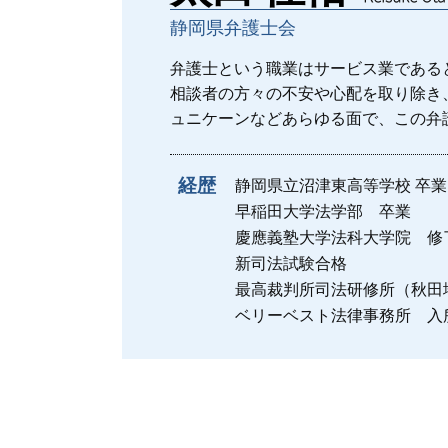
多摩市 一般民事
静岡県弁護士会
交通事故 弁護士 タイミング
債権回収 期限
弁護士という職業はサービス業である
府中市 一般民事
相談者の方々の不安や心配を取り除き
ュニケーンなどあらゆる面で、この弁
経歴
静岡県立沼津東高等学校 卒業
早稲田大学法学部 卒業
慶應義塾大学法科大学院 修
新司法試験合格
最高裁判所司法研修所（秋田
ベリーベスト法律事務所 入