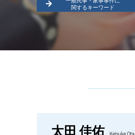
一般民事・家事事件に
関するキーワード
多摩市 家事事件
任意後見制度とは
府中市 家事事件
民事信託
武蔵野市 家事事件
立川市 家事事件
小平市 家事事件
不動産売買契約書
交通事故 弁護士基準
相続人 連絡取れない
不動産売買 弁護士
八王子市 家事事件
家賃滞納 立ち退き
調布市 一般民事
遺言書
太田 佳佑
遺言信託
Keisuke Ota