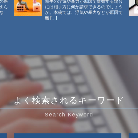
の略
相手の浮気や暴力が原因で離婚する場合
えら
には相手方に何か請求できるのでしょう
な
か。本稿では、浮気や暴力などが原因で
離 […]
よく検索されるキーワード
Search Keyword