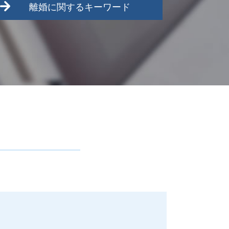
離婚に関するキーワード
離婚調停 聞かれること
離婚 種類
離婚調停 弁護士費用
養育費 公正証書
離婚調停 別居
離婚 共働き 財産分与
離婚したい 準備
離婚準備 貯金 いくら
離婚 家 名義変更
離婚 拒否
離婚 裁判
離婚裁判 期間
離婚 協議書
親権
離婚 親権
離婚調停 弁護士