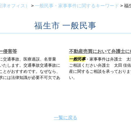
沼津オフィス）
>
一般民事・家事事件に関するキーワード
>
福
福生市 一般民事
ー侵害等
不動産売買において弁護士に
に交通事故、医療過誤、名誉棄
一般民事
・家事事件は弁護士 太
いたします。交通事故交通事故に
ご相談ください弁護士 太田 佳
ことがおすすめです。なぜなら、
産に関するご相談を承っておりま
求には法律知識が必要不可欠であ
い。
一覧に戻る