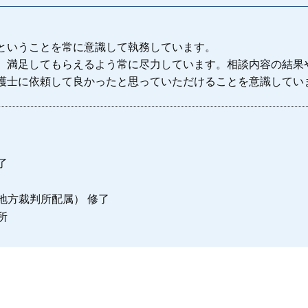
未払い残業代 分割
未払い残業代 請求されたら
セクハラ被害 相談
ということを常に意識して執務しています。
小平市 労働問題
、満足してもらえるよう常に尽力しています。相談内容の結果
護士に依頼して良かったと思っていただけることを意識してい
了
地方裁判所配属） 修了
所