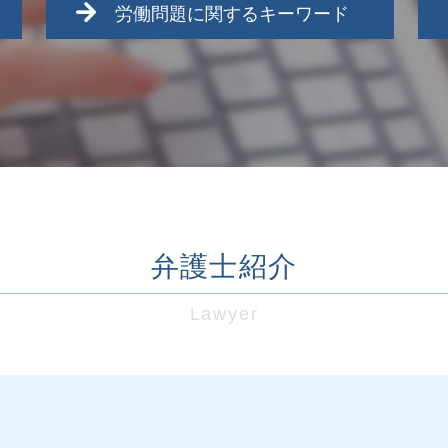
労働問題に関するキーワード
東村山市 労働問題
労働問題 調停
未払い残業代 時効停止
労働問題 過労死
労働問題 ストレス
労働問題 会社側 弁護士
未払い残業代 弁護士 費用
未払残業代 請求
弁護士紹介
労働問題 不当解雇
未払い残業代 時効 裁判
労働問題 改善
Lawyer
労働問題 パワハラ 相談
労働問題 海外
労働問題 解決策
雇い止め 会社都合
労働問題 弁護士