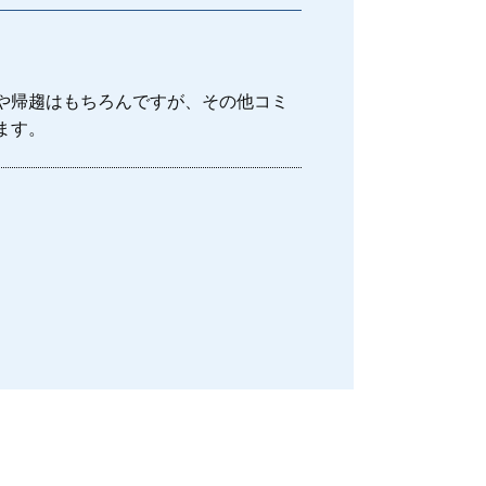
離婚 共有財産
離婚 期間
離婚 親権 父親
武蔵野市 離婚 相談
や帰趨はもちろんですが、その他コミ
ます。