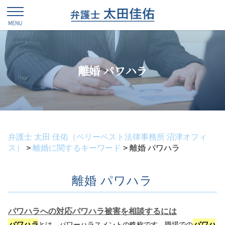
離婚 パワハラ
弁護士 太田 佳佑（ベリーベスト法律事務所 沼津オフィ
ス）
>
離婚に関するキーワード
>
離婚 パワハラ
離婚 パワハラ
パワハラへの対応パワハラ被害を相談するには
パワハラ
とは、パワーハラスメントの略称です。職場での
パワハ