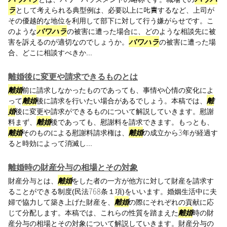
ラ
として考えられる典型例は、必要以上に𠮟責するなど、上司が
その優越的な地位を利用して部下に対して行う嫌がらせです。こ
のような
パワハラ
の被害に遭った場合に、どのような相談先に被
害を訴えるのが適切なのでしょうか。
パワハラ
の被害に遭った場
合、どこに相談すべきか...
離婚後に変更や請求できるものとは
離婚
前に請求しなかったものであっても、事情や心情の変化によ
って
離婚
後に請求を行いたい場合があるでしょう。本稿では、
離
婚
後に変更や請求ができるものについて解説していきます。慰謝
料まず、
離婚
後であっても、慰謝料を請求できます。もっとも、
離婚
そのものによる慰謝料請求権は、
離婚
の成立から3年が経過す
ると時効によって消滅し...
離婚時の財産分与の相場とその対象
財産分与とは、
離婚
をした者の一方が他方に対して財産を請求す
ることができる制度(民法768条１項)をいいます。婚姻生活中に夫
婦で協力して築き上げた財産を、
離婚
の際にそれぞれの貢献に応
じて分配します。本稿では、これらの性質を踏まえた
離婚
時の財
産分与の相場とその対象について解説していきます。財産分与の