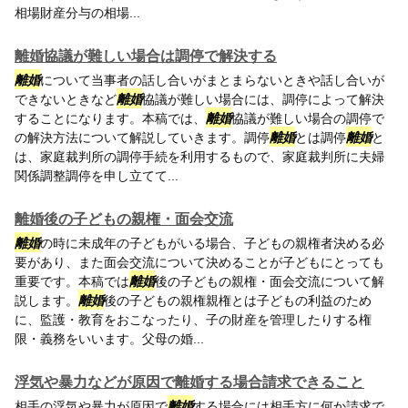
相場財産分与の相場...
離婚協議が難しい場合は調停で解決する
離婚
について当事者の話し合いがまとまらないときや話し合いが
できないときなど
離婚
協議が難しい場合には、調停によって解決
することになります。本稿では、
離婚
協議が難しい場合の調停で
の解決方法について解説していきます。調停
離婚
とは調停
離婚
と
は、家庭裁判所の調停手続を利用するもので、家庭裁判所に夫婦
関係調整調停を申し立てて...
離婚後の子どもの親権・面会交流
離婚
の時に未成年の子どもがいる場合、子どもの親権者決める必
要があり、また面会交流について決めることが子どもにとっても
重要です。本稿では
離婚
後の子どもの親権・面会交流について解
説します。
離婚
後の子どもの親権親権とは子どもの利益のため
に、監護・教育をおこなったり、子の財産を管理したりする権
限・義務をいいます。父母の婚...
浮気や暴力などが原因で離婚する場合請求できること
相手の浮気や暴力が原因で
離婚
する場合には相手方に何か請求で