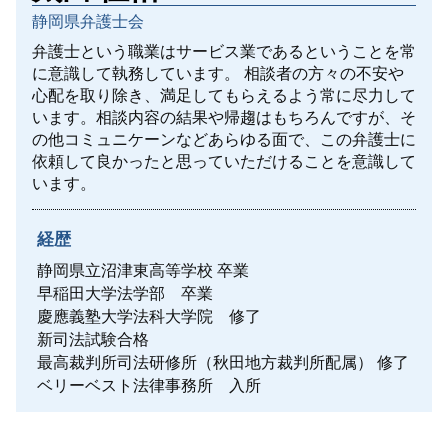
東村山市 家事事件
静岡県弁護士会
離婚 ペットの養育費
未払い残業代 時効 裁判
不動産売買
離婚 パワハラ
労働問題 申し立て
不動産売買契約書 注意点
弁護士という職業はサービス業であるということを常
離婚裁判 期間
労働問題 課題
に意識して執務しています。
相談者の方々の不安や
多摩市 家事事件
日野市 離婚 相談
心配を取り除き、満足してもらえるよう常に尽力して
労働問題 弁護士 相談
小平市 家事事件
います。相談内容の結果や帰趨はもちろんですが、そ
親権
武蔵野市 労働問題
八王子市 家事事件
の他コミュニケーンなどあらゆる面で、この弁護士に
養育費 公正証書
東村山市 労働問題
遺言書
依頼して良かったと思っていただけることを意識して
離婚 裁判
労働問題 海外
います。
離婚調停 流れ
小平市 労働問題
離婚調停 期間
労働問題 改善策
武蔵野市 離婚 相談
経歴
面会交流
静岡県立沼津東高等学校 卒業
離婚調停 費用 どちらが払う
早稲田大学法学部 卒業
慶應義塾大学法科大学院 修了
新司法試験合格
最高裁判所司法研修所（秋田地方裁判所配属） 修了
ベリーベスト法律事務所 入所