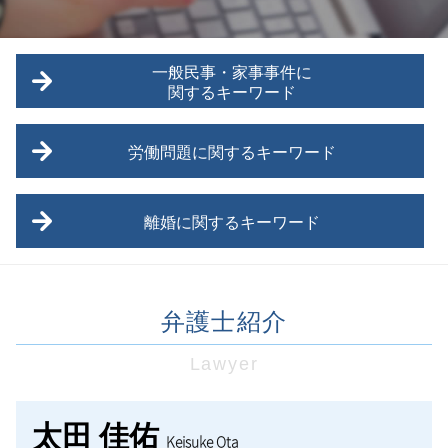
一般民事・家事事件に
関するキーワード
東村山市 一般民事
労働問題に関するキーワード
小平市 一般民事
交通事故 法律
未払い残業代 時効停止
三鷹市 一般民事
離婚に関するキーワード
セクハラ被害 相談
医療過誤
労働問題 パワハラ
多摩エリア 家事事件
離婚調停 別居
未払残業代 請求
武蔵村山市 家事事件
離婚 会社 手続き
未払い残業代 請求されたら
交通事故 弁護士 タイミング
弁護士紹介
離婚 種類
通勤時間 労働問題
債務 訴訟
離婚 拒否
日野市 労働問題
交通事故 弁護士基準
Lawyer
離婚したい 男
退職勧奨 会社都合
プライバシー侵害
調布市 離婚 相談
労働問題 会社側 弁護士
債権回収 弁護士 費用
離婚したい 準備
労働問題 解決方法
太田 佳佑
調布市 一般民事
Keisuke Ota
財産分与
労働問題 セクハラ