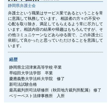
不動産売買契約書 注意点
静岡県弁護士会
離婚 ペット 養育費
立川市 労働問題
三鷹市 一般民事
調布市 離婚 相談
労働問題 改善
日野市 家事事件
弁護士という職業はサービス業であるということを常
武蔵村山市 離婚 相談
労働問題 海外
に意識して執務しています。
相談者の方々の不安や
東村山市 一般民事
住宅ローン 財産分与
心配を取り除き、満足してもらえるよう常に尽力して
労働問題 企業側 弁護士
債権回収 弁護士法
います。相談内容の結果や帰趨はもちろんですが、そ
離婚 親権 母親
労働問題 雇い止めとは
不動産売買 弁護士
の他コミュニケーンなどあらゆる面で、この弁護士に
離婚 協議書
未払い残業代 分割
交通事故 弁護士 タイミング
依頼して良かったと思っていただけることを意識して
八王子市 離婚 相談
府中市 労働問題
います。
離婚したい 準備
日野市 労働問題
離婚 暴力
小平市 労働問題
離婚 解決金 相場
経歴
離婚 家 名義変更
静岡県立沼津東高等学校 卒業
離婚 財産分与
早稲田大学法学部 卒業
慶應義塾大学法科大学院 修了
新司法試験合格
最高裁判所司法研修所（秋田地方裁判所配属） 修了
ベリーベスト法律事務所 入所