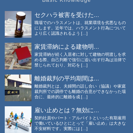
Basic Knowledge
セクハラ被害を受けた...
職場でのハラスメントは、就業環境を劣悪なもの
にします。近年では、ハラスメント行為について
より広く認識されるよう […]
家賃滞納による建物明...
家賃滞納が続く入居者に対して建物の明渡しを求
める際、自己判断で強引に追い出す行為は法律で
禁じられており、対応を […]
離婚裁判の平均期間は...
離婚裁判とは、夫婦間の話し合い（協議）や家庭
裁判所での調停でも離婚の合意ができなかった場
合に、最終的に離婚を成 […]
雇い止めとは？無効に...
契約社員やパート・アルバイトといった有期雇用
で働いているひとにとって「雇い止め」は大きな
不安材料です。実際には […]