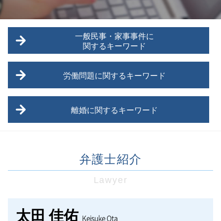
一般民事・家事事件に
関するキーワード
家賃滞納 立ち退き
労働問題に関するキーワード
調布市 家事事件
名誉毀損
退職勧奨 会社都合
プライバシー侵害
離婚に関するキーワード
労働問題 和解金
多摩エリア 一般民事
労働問題 仕事
交通事故 法律
離婚調停
労働問題 影響
武蔵野市 家事事件
多摩エリア 離婚 相談
労働問題 相談
任意後見制度とは
弁護士紹介
離婚 拒否
八王子市 労働問題
三鷹市 家事事件
離婚 新しい戸籍
セクハラ被害
不動産売買契約書
Lawyer
立川市 離婚 相談
管理職 残業代
福生市 家事事件
離婚 決めること
労働問題 弁護士 相談
武蔵村山市 家事事件
離婚したい 男
労災 弁護士
太田 佳佑
債権回収
Keisuke Ota
離婚調停 期間
福生市 労働問題