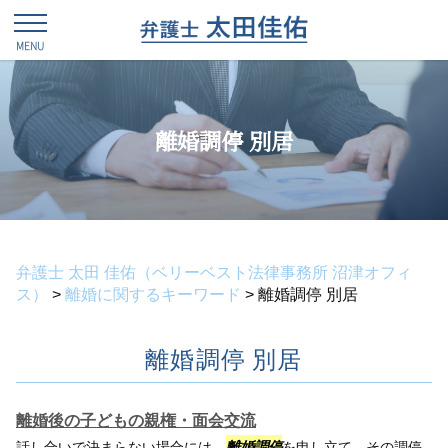
離婚調停 別居
弁護士 太田 佳佑（ベリーベスト法律事務所 沼津オフィ
ス）
>
離婚に関するキーワード
>
離婚調停 別居
離婚調停 別居
離婚後の子どもの親権・面会交流
話し合いで決まらない場合には、
離婚調停
を申し立て、その調停