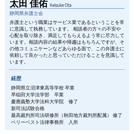
太田 佳佑
Keisuke Ota
離婚準備 貯金 いくら
労働問題 不利益変更
日野市 一般民事
静岡県弁護士会
離婚 ペットの養育費
多摩市 労働問題
福生市 一般民事
離婚協議
労働問題 モラハラ
福生市 家事事件
弁護士という職業はサービス業であるということを常
多摩エリア 離婚 相談
労働問題 弁護士
に意識して執務しています。
相談者の方々の不安や
任意後見制度とは
武蔵野市 離婚 相談
心配を取り除き、満足してもらえるよう常に尽力して
労働問題 調停
武蔵野市 家事事件
います。相談内容の結果や帰趨はもちろんですが、そ
離婚 親権
未払い残業代 請求されたら
家事事件
の他コミュニケーンなどあらゆる面で、この弁護士に
離婚調停 別居
労働問題 訴訟
小平市 一般民事
依頼して良かったと思っていただけることを意識して
離婚 会社 手続き
労働問題 セクハラ
います。
離婚 種類
労働問題 セクハラ 相談
離婚 ペット 養育費
未払い残業代 弁護士 費用
離婚 家 名義変更
経歴
面会交流
静岡県立沼津東高等学校 卒業
多摩市 離婚 相談
早稲田大学法学部 卒業
慶應義塾大学法科大学院 修了
新司法試験合格
最高裁判所司法研修所（秋田地方裁判所配属） 修了
ベリーベスト法律事務所 入所