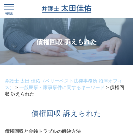
債権回収 訴えられた
弁護士 太田 佳佑（ベリーベスト法律事務所 沼津オフィ
ス）
>
一般民事・家事事件に関するキーワード
>
債権回
収 訴えられた
債権回収 訴えられた
債権回収と金銭トラブルの解決方法