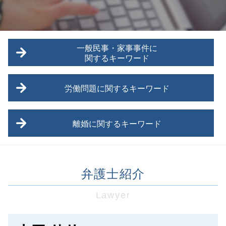
一般民事・家事事件に
関するキーワード
債権回収 弁護士事務所
労働問題に関するキーワード
遺言信託
東村山市 家事事件
労働問題 ストレス
交通事故 法律
離婚に関するキーワード
労働問題 賃金
調布市 一般民事
労働問題 海外
八王子市 一般民事
養育費 相場 年収600万
労働問題 紛争解決
名誉毀損
離婚調停 弁護士
労働問題 セクハラ 弁護士
債権回収 弁護士法
弁護士紹介
離婚 教育費
未払い残業代 弁護士
遺言書
住宅ローン 財産分与
労働問題 問題
武蔵村山市 一般民事
Lawyer
離婚 拒否
労働問題
武蔵野市 一般民事
離婚 共有財産
通勤時間 労働問題
債務 相続 遺言
離婚 相手の親
労災 弁護士
家賃滞納 立ち退き