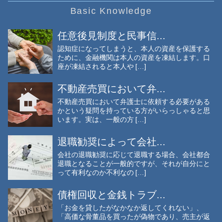
Basic Knowledge
任意後見制度と民事信...
認知症になってしまうと、本人の資産を保護する
ために、金融機関は本人の資産を凍結します。口
座が凍結されると本人や […]
不動産売買において弁...
不動産売買において弁護士に依頼する必要がある
かという疑問を持っている方がいらっしゃると思
います。実は、一般の方 […]
退職勧奨によって会社...
会社の退職勧奨に応じて退職する場合、会社都合
退職となることが一般的ですが、それが自分にと
って有利なのか不利なの […]
債権回収と金銭トラブ...
「お金を貸したがなかなか返してくれない」、
「高価な骨董品を買ったが偽物であり、売主が返