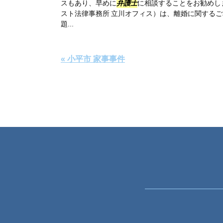
スもあり、早めに
弁護士
に相談することをお勧めし
スト法律事務所 立川オフィス）は、離婚に関する
題...
« 小平市 家事事件