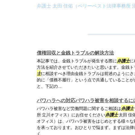
弁護士 太田 佳佑（ベリーベスト法律事務所 
債権回収と金銭トラブルの解決方法
本記事では、金銭トラブルが発生する際に
弁護士
に
方法を紹介させていただきたいと思います。金銭ト
士
に相談すべき理由金銭トラブルは前述のようにさ
的に「債務不履行」という点で共通していることが
と、下記の...
パワハラへの対応パワハラ被害を相談するに
パワハラ被害など労働問題に関するご相談は
弁護士
所 立川オフィス）にお任せください
弁護士
太田 佳
オフィス）は、パワハラ被害をはじめとする様々な
を承っております。おひとりで悩まず、まずは法律
く...