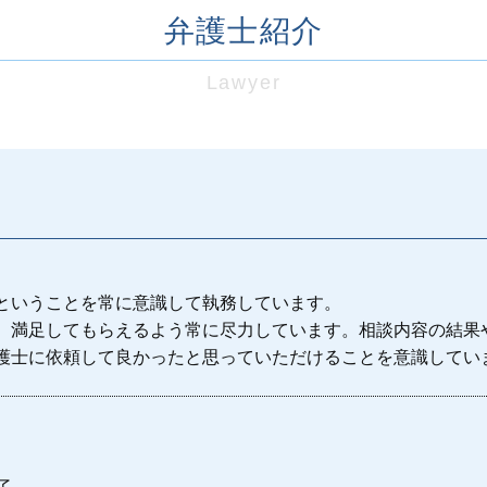
弁護士紹介
労働問題
武蔵野市 労働問題
労働問題 不利益変更
Lawyer
労働問題 裁判
労働問題 和解金
労災 弁護士
労働問題 セクハラ 弁護士
労働問題 セクハラ 相談
小平市 労働問題
労働問題 セクハラ
未払い残業代 弁護士
ということを常に意識して執務しています。
三鷹市 労働問題
、満足してもらえるよう常に尽力しています。相談内容の結果
護士に依頼して良かったと思っていただけることを意識してい
了