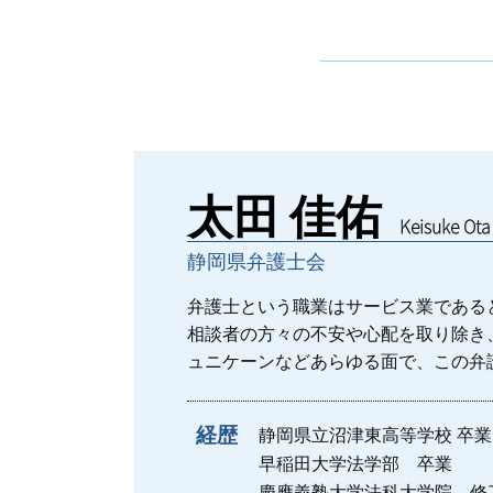
遺言書 遺留分
債権回収会社 時効
債権回収 弁護士
遺言書
債権回収 分割
民事信託
債権回収 弁護士 個人
太田 佳佑
債権回収 方法
Keisuke Ota
債権回収 期限
静岡県弁護士会
府中市 家事事件
相続人 連絡取れない
弁護士という職業はサービス業である
債務 相続 遺言
相談者の方々の不安や心配を取り除き
ュニケーンなどあらゆる面で、この弁
経歴
静岡県立沼津東高等学校 卒業
早稲田大学法学部 卒業
慶應義塾大学法科大学院 修