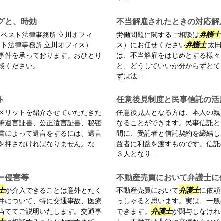
グと、時効
不当解雇されたときの対応解
ーベスト法律事務所 立川オフィ
労働問題に関するご相談は
弁護士
スト法律事務所 立川オフィス）
ス）にお任せください
弁護士
太田
事件を承っております。おひとり
は、不当解雇をはじめとする様々
談ください。
と、どうしていいか分からずとて
ずは法...
ト
任意後見制度と民事信託の活
メリットを紹介させていただきた
任意後見人となる方は、本人の親
筆遺言証書、公正遺言証書、秘密
なることができます。民事信託と
書によって遺言をするには、遺言
間に、受託者と信託契約を締結し
を押さなければなりません。な
益者に利益を渡すものです。信託
３人となり...
ー侵害等
不動産売買において弁護士に
士
が介入できることは意外とたく
不動産売買において
弁護士
に依頼
件について、特に交通事故、医療
っしゃると思います。実は、一般
当ててご説明いたします。交通事
できます。
弁護士
が関与しなけれ