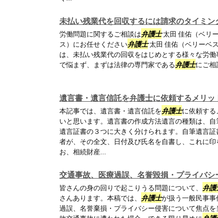
未払い残業代を回収するには請求のタイミン
労働問題に関するご相談は
弁護士
太田 佳佑（ベリ
ス）にお任せください
弁護士
太田 佳佑（ベリーベ
は、未払い残業代の回収をはじめとする様々な労働
で悩まず、まずは法律の専門家である
弁護士
にご相
遺言書・遺言信託を弁護士に依頼するメリッ
本記事では、遺言書・遺言信託を
弁護士
に依頼する
いと思います。遺言書の作成方法遺言の種類は、自
遺言証書の３つに大きく分けられます。自筆遺言証
者が、その全文、日付及び氏名を自書し、これに印
お、相続財産...
交通事故、医療過誤、名誉毀損・プライバシ
皆さんの身の回りで起こりうる問題について、
弁護
さんあります。本稿では、
弁護士
が扱う一般民事事
過誤、名誉棄損・プライバシー侵害について焦点を