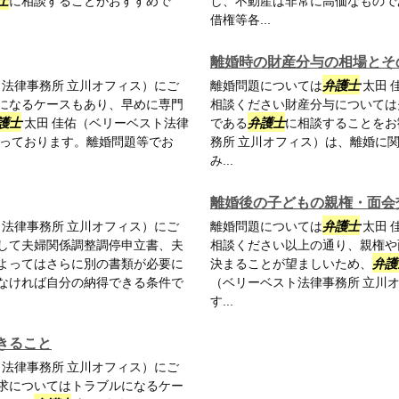
士
に相談することがおすすめで
し、不動産は非常に高価なもので
借権等各...
離婚時の財産分与の相場とそ
ト法律事務所 立川オフィス）にご
離婚問題については
弁護士
太田 
になるケースもあり、早めに専門
相談ください財産分与については
護士
太田 佳佑（ベリーベスト法律
である
弁護士
に相談することをお
承っております。離婚問題等でお
務所 立川オフィス）は、離婚に
み...
離婚後の子どもの親権・面会
ト法律事務所 立川オフィス）にご
離婚問題については
弁護士
太田 
して夫婦関係調整調停申立書、夫
相談ください以上の通り、親権や
よってはさらに別の書類が必要に
決まることが望ましいため、
弁護
なければ自分の納得できる条件で
（ベリーベスト法律事務所 立川
す...
きること
ト法律事務所 立川オフィス）にご
求についてはトラブルになるケー