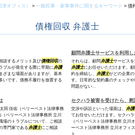
沼津オフィス）
>
一般民事・家事事件に関するキーワード
>
債
債権回収 弁護士
顧問弁護士サービスを利用し
相談するメリット及び
債権回収
の
それらは、顧問
弁護士
サービスを
ラブルが発生する際に早期に
弁護
弁護士
にお任せいただけます。顧
まざまな場面がありますが、基本
約を締結し、
弁護士
がどの企業の
多いです。債務不履行を放置する
す。日常的な契約書のチェックや
問題がない...
は
セクハラ被害を受けたら、慰
太田 佳佑（ベリーベスト法律事務
交渉や訴訟といった場面は、
弁護
佑（ベリーベスト法律事務所 立川
てお任せいただけます。セクハラ
職場のトラブルについて、ご相談
（ベリーベスト法律事務所 立川
の専門家である
弁護士
にご相談
ーベスト法律事務所 立川オフィ
ト...