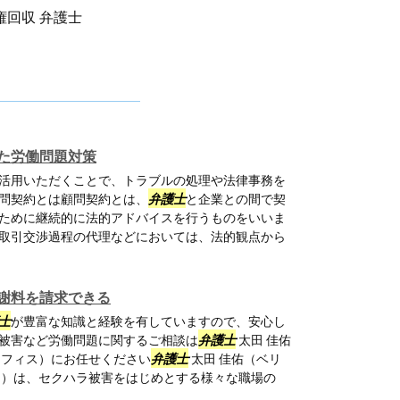
権回収 弁護士
た労働問題対策
活用いただくことで、トラブルの処理や法律事務を
問契約とは顧問契約とは、
弁護士
と企業との間で契
ために継続的に法的アドバイスを行うものをいいま
取引交渉過程の代理などにおいては、法的観点から
謝料を請求できる
士
が豊富な知識と経験を有していますので、安心し
被害など労働問題に関するご相談は
弁護士
太田 佳佑
オフィス）にお任せください
弁護士
太田 佳佑（ベリ
ス）は、セクハラ被害をはじめとする様々な職場の