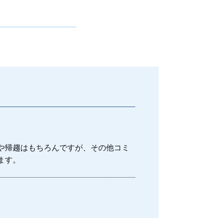
福生市 離婚 相談
離婚 会社 手続き
離婚 財産分与
離婚 新しい戸籍
離婚 共働き 財産分与
八王子市 離婚 相談
離婚協議
調布市 離婚 相談
離婚調停 費用 どちらが払う
離婚調停 弁護士
離婚 ペットの養育費
離婚したい 準備
や帰趨はもちろんですが、その他コミ
ます。