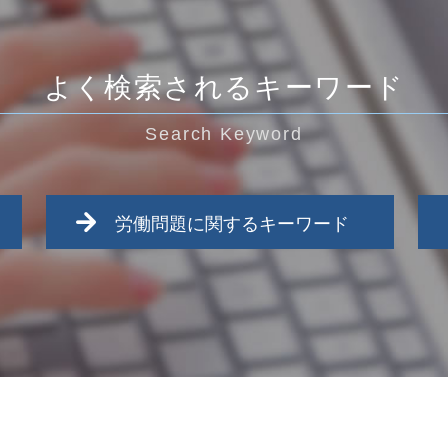
よく検索されるキーワード
Search Keyword
労働問題に関するキーワード
調布市 労働問題
労働問題 申し立て
雇い止め 会社都合
労働問題 対策
労働問題 ストレス
労働問題 仕事
労働問題 モラハラ
武蔵村山市 労働問題