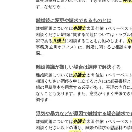
故交通事故に遭われた場合、できる限り早めに
弁護
す。なぜなら...
離婚後に変更や請求できるものとは
離婚問題については
弁護士
太田 佳佑（ベリーベス
相談ください離婚に関する問題についてはトラブル
家である
弁護士
に相談することをお勧めします。
弁
事務所 立川オフィス）は、離婚に関するご相談を
悩...
離婚協議が難しい場合は調停で解決する
離婚問題については
弁護士
太田 佳佑（ベリーベス
相談ください調停を申し立てるときには必要書類と
婦の戸籍謄本を用意する必要があり、審理の内容に
なりこともあります。また、意見がうまく主張でき
調停す...
浮気や暴力などが原因で離婚する場合請求で
離婚問題については
弁護士
太田 佳佑（ベリーベス
相談ください以上の通り、離婚の請求や慰謝料の請