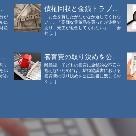
.
債権回収と金銭トラブ...
分が
「お金を貸したがなかなか返してくれな
ルに
い」、「高価な骨董品を買ったが偽物で
財産
あり、売主が返金してくれない」、「会
社 […]
.
養育費の取り決めを公...
与す
離婚後、子どもの養育に金銭的な不安を
を比
抱えないためには、離婚協議書における
があ
養育費の取り決めを公正証書に残してお
く […]