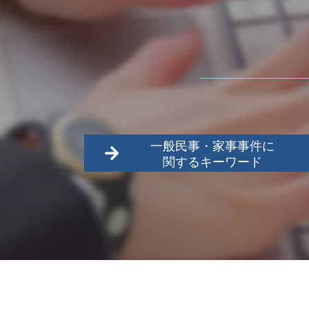
一般民事・家事事件に
関するキーワード
債務 相続 時効
名誉毀損
福生市 家事事件
立川市 一般民事
債権回収 注意点
不動産売買
日野市 一般民事
債務 訴訟