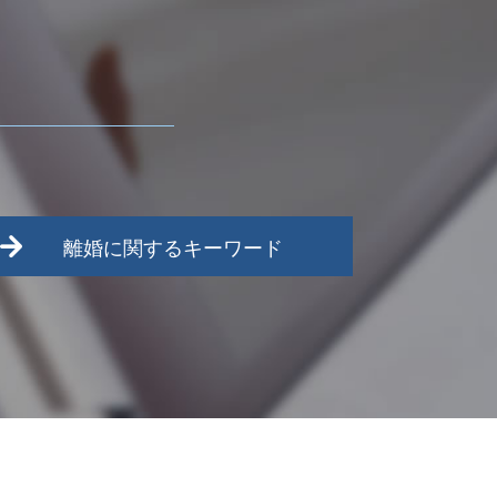
離婚に関するキーワード
離婚調停 期間
離婚調停 流れ
離婚 種類
離婚 協議書
武蔵村山市 離婚 相談
養育費 相場 年収600万
多摩市 離婚 相談
面会交流