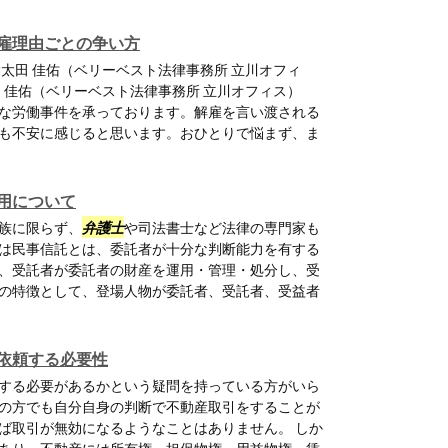
雇理由ごとの争い方
太田 佳佑（ベリーベスト法律事務所 立川オフィ
 佳佑（ベリーベスト法律事務所 立川オフィス）
な労働事件を承っております。解雇を言い渡される
も不安に感じると思います。おひとりで悩まず、ま
用について
族に限らず、
弁護士
や司法書士など法律の専門家も
は民事信託とは、委託者が十分な判断能力を有する
、受託者が委託者の財産を運用・管理・処分し、受
の特徴として、登場人物が委託者、受託者、受益者
依頼する必要性
する必要があるかという疑問を持っている方がいら
の方でも自分自身の判断で不動産取引をすることが
ば取引が無効になるようなことはありません。 しか