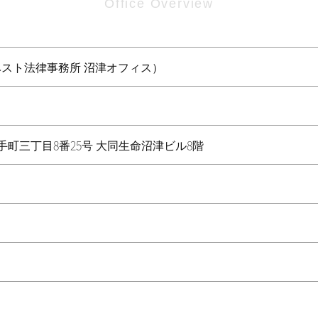
Office Overview
ベスト法律事務所 沼津オフィス）
市大手町三丁目8番25号 大同生命沼津ビル8階