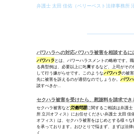
弁護士 太田 佳佑（ベリーベスト法律事務所 
パワハラへの対応パワハラ被害を相談するに
パワハラ
とは、パワーハラスメントの略称です。職
る典型例は、必要以上に𠮟責するなど、上司がそ
して行う嫌がらせです。このような
パワハラ
の被害
先に被害を訴えるのが適切なのでしょうか。
パワハ
談すべきか...
セクハラ被害を受けたら、慰謝料を請求でき
セクハラ被害など
労働問題
に関するご相談は弁護士
所 立川オフィス）にお任せください弁護士 太田 佳
オフィス）は、セクハラ被害をはじめとする様々な
を承っております。おひとりで悩まず、まずは法律
く...