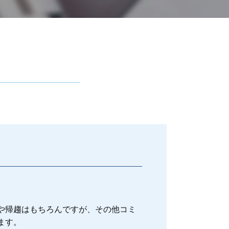
離婚 面会交流
府中市 離婚 相談
離婚調停 不成立
離婚調停 弁護士
離婚 拒否
離婚 親権 父親
離婚調停 聞かれること
離婚 会社 手続き
財産分与
離婚 共働き 財産分与
離婚 教育費
離婚 親権 母親
多摩市 離婚 相談
調布市 離婚 相談
離婚 暴力
離婚 ペット 養育費
離婚
や帰趨はもちろんですが、その他コミ
ます。