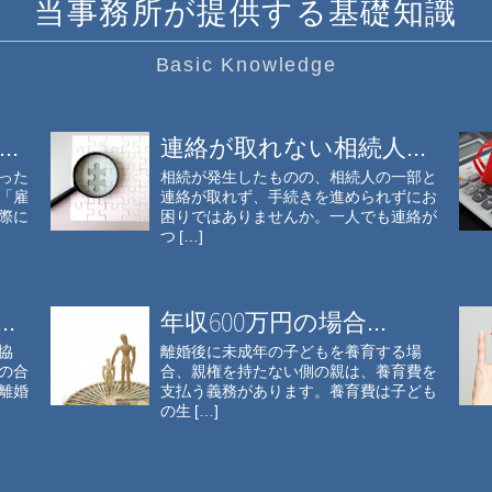
当事務所が提供する基礎知識
Basic Knowledge
.
連絡が取れない相続人...
った
相続が発生したものの、相続人の一部と
「雇
連絡が取れず、手続きを進められずにお
際に
困りではありませんか。一人でも連絡が
つ […]
.
年収600万円の場合...
協
離婚後に未成年の子どもを養育する場
の合
合、親権を持たない側の親は、養育費を
離婚
支払う義務があります。養育費は子ども
の生 […]