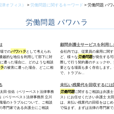
沼津オフィス）
>
労働問題に関するキーワード
>
労働問題 パワ
労働問題 パワハラ
は
顧問弁護士サービスを利用し
場での
パワハラ
として考えられ
会社内では、従業員の雇用に関す
の優越的な地位を利用して部下に対
ど、様々な
労働問題
が発生する可
に遭った場合に、どのような相談
際して行う契約書のチェックや、
ラ
の被害に遭った場合、どこに相
要となる場面も多く存在します。
で、トラブル...
る
未払い残業代を回収するには
 太田 佳佑（ベリーベスト法律事務
労働問題
に関するご相談は弁護士
佑（ベリーベスト法律事務所 立川
ス）にお任せください弁護士 太田
職場のトラブルについて、ご相談
は、未払い残業代の回収をはじめ
の専門家である弁護士にご相談
で悩まず、まずは法律の専門家で