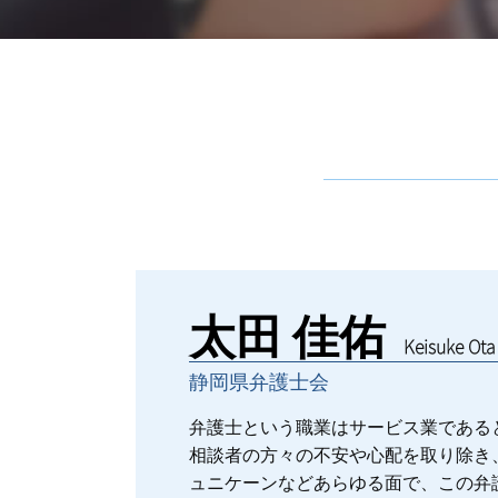
多摩エリア 一般民事
債権回収 弁護士 費用
債務 相続 時効
民事信託
八王子市 家事事件
多摩エリア 家事事件
東村山市 家事事件
武蔵野市 家事事件
金銭トラブル
債権回収
多摩市 一般民事
家事事件
太田 佳佑
プライバシー侵害
Keisuke Ota
債権回収 訴えられた
静岡県弁護士会
債務 相続 遺言
不動産売買 弁護士 費用
弁護士という職業はサービス業である
債権回収 弁護士
相談者の方々の不安や心配を取り除き
ュニケーンなどあらゆる面で、この弁