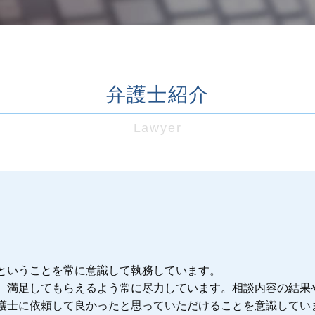
労働問題 セクハラ
未払い残業代 弁護士
日野市 労働問題
労働問題 モラハラ
武蔵野市 労働問題
弁護士紹介
労働問題 海外
未払い残業代 時効停止
労働問題 課題
Lawyer
福生市 労働問題
労働問題 企業側 弁護士
労働問題 仕事
多摩市 労働問題
労働問題
労働問題 セクハラ 弁護士
未払い残業代 時効 裁判
労働問題 セクハラ 相談
ということを常に意識して執務しています。
労働問題 解決方法
、満足してもらえるよう常に尽力しています。相談内容の結果
護士に依頼して良かったと思っていただけることを意識してい